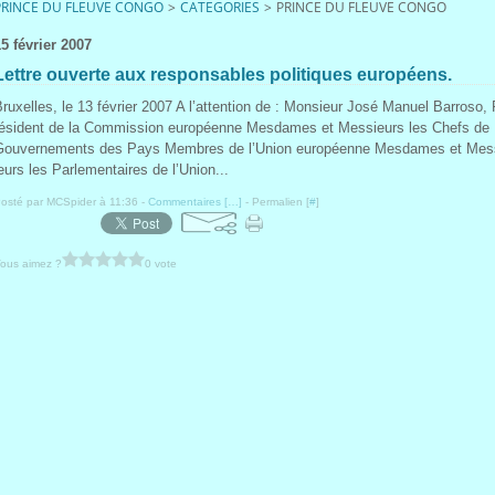
PRINCE DU FLEUVE CONGO
>
CATEGORIES
>
PRINCE DU FLEUVE CONGO
5 février 2007
Lettre ouverte aux responsables politiques européens.
ruxelles, le 13 février 2007 A l’attention de : Monsieur José Manuel Barroso,
résident de la Commission européenne Mesdames et Messieurs les Chefs de
Gouvernements des Pays Membres de l’Union européenne Mesdames et Mes
eurs les Parlementaires de l’Union...
osté par MCSpider à 11:36 -
Commentaires [
…
]
- Permalien [
#
]
ous aimez ?
0 vote