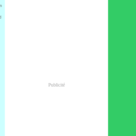
wn
d
Publicité