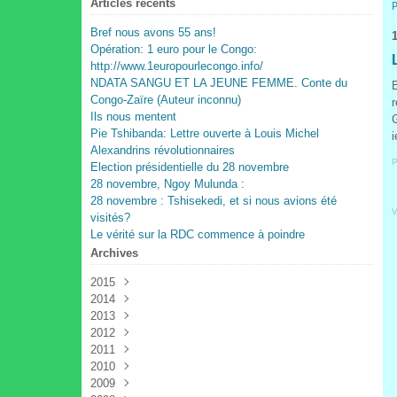
Articles récents
Bref nous avons 55 ans!
1
Opération: 1 euro pour le Congo:
http://www.1europourlecongo.info/
NDATA SANGU ET LA JEUNE FEMME. Conte du
B
Congo-Zaïre (Auteur inconnu)
Ils nous mentent
Pie Tshibanda: Lettre ouverte à Louis Michel
i
Alexandrins révolutionnaires
P
Election présidentielle du 28 novembre
28 novembre, Ngoy Mulunda :
28 novembre : Tshisekedi, et si nous avions été
V
visités?
Le vérité sur la RDC commence à poindre
Archives
2015
2014
Juin
(1)
2013
Mai
(2)
2012
Janvier
(2)
2011
Janvier
(1)
2010
Novembre
(3)
2009
Juillet
Octobre
(1)
(4)