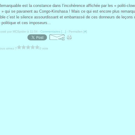
emarquable est la constance dans l’incohérence affichée par les « politi-clo
s » qui se pavanent au Congo-Kinshasa ! Mais ce qui est encore plus remarqu
ble c’est le silence assourdissant et embarrassé de ces donneurs de leçons 
 politique et ces imposeurs...
osté par MCSpider à 11:04 -
Commentaires [
…
]
- Permalien [
#
]
ous aimez ?
0 vote